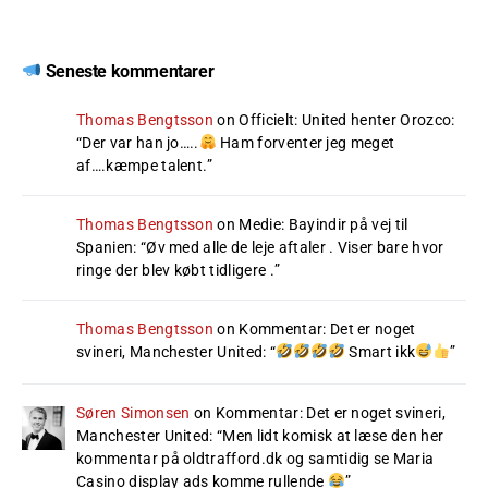
Seneste kommentarer
Thomas Bengtsson
on
Officielt: United henter Orozco
:
“
Der var han jo…..
Ham forventer jeg meget
af….kæmpe talent.
”
Thomas Bengtsson
on
Medie: Bayindir på vej til
Spanien
: “
Øv med alle de leje aftaler . Viser bare hvor
ringe der blev købt tidligere .
”
Thomas Bengtsson
on
Kommentar: Det er noget
svineri, Manchester United
: “
Smart ikk
”
Søren Simonsen
on
Kommentar: Det er noget svineri,
Manchester United
: “
Men lidt komisk at læse den her
kommentar på oldtrafford.dk og samtidig se Maria
Casino display ads komme rullende
”