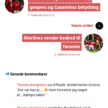
genpres og Casemiros betydning
5. FEBRUAR 2024 21:57
Næste artikel
Martínez sender besked til
fansene
6. FEBRUAR 2024 9:50
Seneste kommentarer
Thomas Bengtsson
on
Officielt: United henter Orozco
:
“
Der var han jo…..
Ham forventer jeg meget
af….kæmpe talent.
”
Thomas Bengtsson
on
Medie: Bayindir på vej til