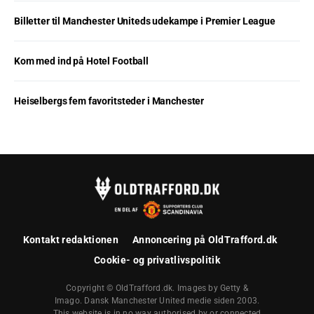
Billetter til Manchester Uniteds udekampe i Premier League
Kom med ind på Hotel Football
Heiselbergs fem favoritsteder i Manchester
Kontakt redaktionen
Annoncering på OldTrafford.dk
Cookie- og privatlivspolitik
Copyright © OldTrafford.dk. Images by Getty &
Imago. Dansk Manchester United medie siden 2003.
This website is in no way authorised by or connected