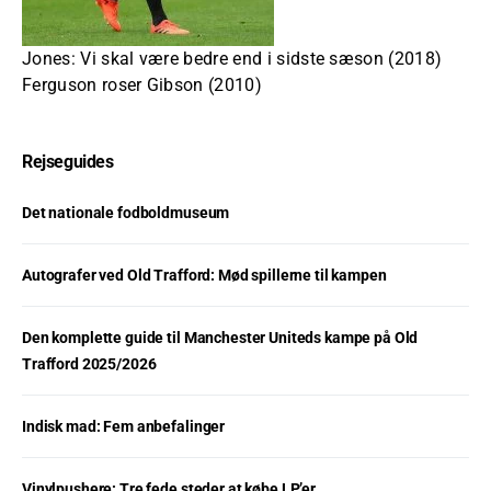
Jones: Vi skal være bedre end i sidste sæson (2018)
Ferguson roser Gibson (2010)
Rejseguides
Det nationale fodboldmuseum
Autografer ved Old Trafford: Mød spillerne til kampen
Den komplette guide til Manchester Uniteds kampe på Old
Trafford 2025/2026
Indisk mad: Fem anbefalinger
Vinylpushere: Tre fede steder at købe LP’er