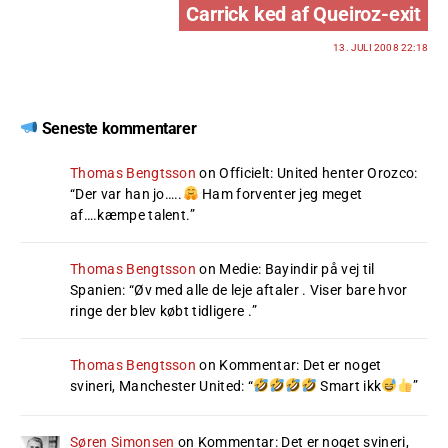
Carrick ked af Queiroz-exit
13. JULI 2008 22:18
Seneste kommentarer
Thomas Bengtsson
on
Officielt: United henter Orozco
:
“
Der var han jo…..
Ham forventer jeg meget
af….kæmpe talent.
”
Thomas Bengtsson
on
Medie: Bayindir på vej til
Spanien
: “
Øv med alle de leje aftaler . Viser bare hvor
ringe der blev købt tidligere .
”
Thomas Bengtsson
on
Kommentar: Det er noget
svineri, Manchester United
: “
Smart ikk
”
Søren Simonsen
on
Kommentar: Det er noget svineri,