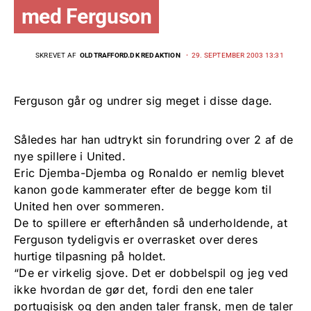
med Ferguson
SKREVET AF
OLDTRAFFORD.DK REDAKTION
29. SEPTEMBER 2003 13:31
Ferguson går og undrer sig meget i disse dage.
Således har han udtrykt sin forundring over 2 af de
nye spillere i United.
Eric Djemba-Djemba og Ronaldo er nemlig blevet
kanon gode kammerater efter de begge kom til
United hen over sommeren.
De to spillere er efterhånden så underholdende, at
Ferguson tydeligvis er overrasket over deres
hurtige tilpasning på holdet.
“De er virkelig sjove. Det er dobbelspil og jeg ved
ikke hvordan de gør det, fordi den ene taler
portugisisk og den anden taler fransk, men de taler