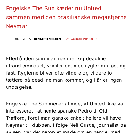
Engelske The Sun kæder nu United
sammen med den brasilianske megastjerne
Neymar.
SKREVET AF
KENNETH NIELSEN
22. AUGUST 2015 8:37
Efterhånden som man nærmer sig deadline
i transfervinduet, vrimler det med rygter om løst og
fast. Rygterne bliver ofte vildere og vildere jo
tættere på deadline man kommer, og i år er ingen
undtagelse.
Engelske The Sun mener at vide, at United ikke var
interesseret i at hente spanske Pedro til Old
Trafford, fordi man ganske enkelt hellere vil have
Neymar til klubben. I følge Neil Custis, journalist på
avisen, var det netop et møde om en handel med