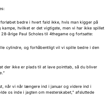
es:
orløbet bedre i hvert fald ikke, hvis man kigger på
g kampe, hvilket er det vigtigste, men vi har ikke spillet
 28-årige Paul Scholes til 4thegame og fortsatte:
le cylindre, og forhåbentligt vil vi spille bedre i den
 der ikke er plads til at lave pointtab, så du bliver
e.”
t, når vi når længere ind i januar og videre ind i
holde os inde i jagten om mesterskabet,” afsluttede