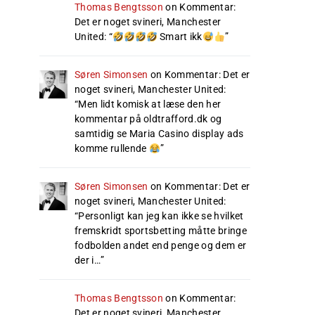
Thomas Bengtsson
on
Kommentar:
Det er noget svineri, Manchester
United
: “
Smart ikk
”
Søren Simonsen
on
Kommentar: Det er
noget svineri, Manchester United
:
“
Men lidt komisk at læse den her
kommentar på oldtrafford.dk og
samtidig se Maria Casino display ads
komme rullende
”
Søren Simonsen
on
Kommentar: Det er
noget svineri, Manchester United
:
“
Personligt kan jeg kan ikke se hvilket
fremskridt sportsbetting måtte bringe
fodbolden andet end penge og dem er
der i…
”
Thomas Bengtsson
on
Kommentar:
Det er noget svineri, Manchester