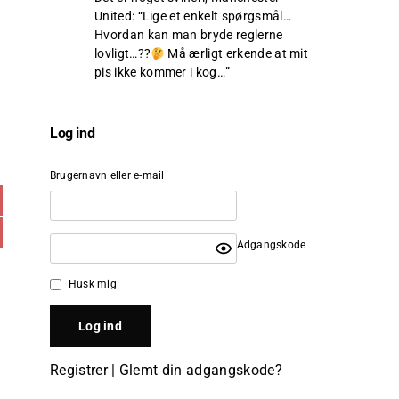
United
: “
Lige et enkelt spørgsmål…
Hvordan kan man bryde reglerne
lovligt…??
Må ærligt erkende at mit
pis ikke kommer i kog…
”
Log ind
Brugernavn eller e-mail
Adgangskode
Husk mig
Registrer
|
Glemt din adgangskode?