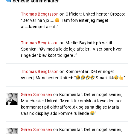
Seneste kommentarer
Thomas Bengtsson
on
Officielt: United henter Orozco
:
“
Der var han jo…..
Ham forventer jeg meget
af….kæmpe talent.
”
Thomas Bengtsson
on
Medie: Bayindir på vej til
Spanien
: “
Øv med alle de leje aftaler . Viser bare hvor
ringe der blev købt tidligere .
”
Thomas Bengtsson
on
Kommentar: Det er noget
svineri, Manchester United
: “
Smart ikk
”
Søren Simonsen
on
Kommentar: Det er noget svineri,
Manchester United
: “
Men lidt komisk at læse den her
kommentar på oldtrafford.dk og samtidig se Maria
Casino display ads komme rullende
”
Søren Simonsen
on
Kommentar: Det er noget svineri,