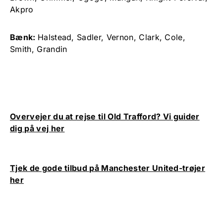
Akpro
Bænk:
Halstead, Sadler, Vernon, Clark, Cole,
Smith, Grandin
Overvejer du at rejse til Old Trafford? Vi guider
dig på vej her
Tjek de gode tilbud på Manchester United-trøjer
her