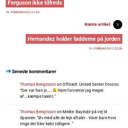
Ferguson ikke tilfreds
16. FEBRUAR 2012 21:33
Næste artikel
Hernandez holder fødderne på jorden
16. FEBRUAR 2012 22:06
Seneste kommentarer
Thomas Bengtsson
on
Officielt: United henter Orozco
:
“
Der var han jo…..
Ham forventer jeg meget
af….kæmpe talent.
”
Thomas Bengtsson
on
Medie: Bayindir på vej til
Spanien
: “
Øv med alle de leje aftaler . Viser bare hvor
ringe der blev købt tidligere .
”