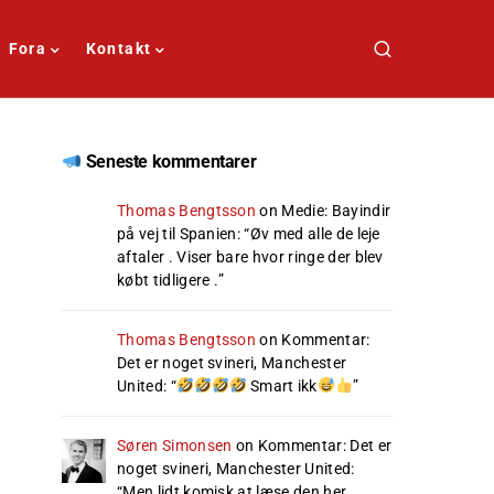
Fora
Kontakt
Seneste kommentarer
Thomas Bengtsson
on
Medie: Bayindir
på vej til Spanien
: “
Øv med alle de leje
aftaler . Viser bare hvor ringe der blev
købt tidligere .
”
Thomas Bengtsson
on
Kommentar:
Det er noget svineri, Manchester
United
: “
Smart ikk
”
Søren Simonsen
on
Kommentar: Det er
noget svineri, Manchester United
:
“
Men lidt komisk at læse den her