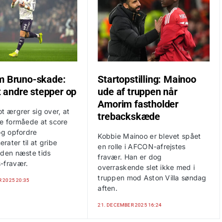
m Bruno-skade:
Startopstilling: Mainoo
at andre stepper op
ude af truppen når
Amorim fastholder
t ærgrer sig over, at
trebackskæde
ke formåede at score
og opfordre
Kobbie Mainoo er blevet spået
ater til at gribe
en rolle i AFCON-afrejstes
 den næste tids
fravær. Han er dog
-fravær.
overraskende slet ikke med i
truppen mod Aston Villa søndag
 2025 20:35
aften.
21. DECEMBER 2025 16:24