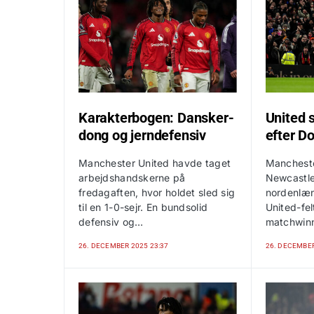
Karakterbogen: Dansker-
United sl
dong og jerndefensiv
efter 
Manchester United havde taget
Mancheste
arbejdshandskerne på
Newcastle
fredagaften, hvor holdet sled sig
nordenlæ
til en 1-0-sejr. En bundsolid
United-fel
defensiv og…
matchwinn
26. DECEMBER 2025 23:37
26. DECEMBER