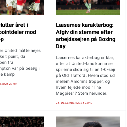
lutter året i
Læsernes karakterbog:
pointdeler mod
Afgiv din stemme efter
op
arbejdssejren på Boxing
Day
r United måtte nøjes
elt point, da
Læsernes karakterbog er klar,
pen fra
efter at United-fans kunne se
pton var på besøg i
spillerne slide sig til en 1-0-sejr
ste kamp
på Old Trafford. Hvem stod ud
mellem Amorims tropper, og
 2025 23:09
hvem fejlede mod "The
Magpies"? Stem herunder.
26. DECEMBER 2025 23:49