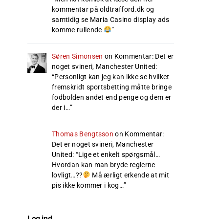
kommentar på oldtrafford.dk og
samtidig se Maria Casino display ads
komme rullende
”
Søren Simonsen
on
Kommentar: Det er
noget svineri, Manchester United
:
“
Personligt kan jeg kan ikke se hvilket
fremskridt sportsbetting måtte bringe
fodbolden andet end penge og dem er
der i…
”
Thomas Bengtsson
on
Kommentar:
Det er noget svineri, Manchester
United
: “
Lige et enkelt spørgsmål…
Hvordan kan man bryde reglerne
lovligt…??
Må ærligt erkende at mit
pis ikke kommer i kog…
”
Log ind