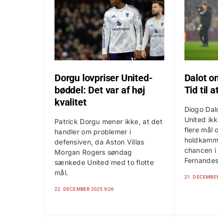
Dorgu lovpriser United-
Dalot o
bøddel: Det var af høj
Tid til 
kvalitet
Diogo Dalo
United ik
Patrick Dorgu mener ikke, at det
flere mål 
handler om problemer i
holdkammer
defensiven, da Aston Villas
chancen i
Morgan Rogers søndag
Fernandes
sænkede United med to flotte
mål.
21. DECEMBER
22. DECEMBER 2025 9:26