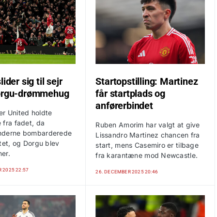
ider sig til sejr
Startopstilling: Martinez
Dorgu-drømmehug
får startplads og
anførerbindet
r United holdte
 fra fadet, da
Ruben Amorim har valgt at give
nderne bombarderede
Lissandro Martinez chancen fra
tet, og Dorgu blev
start, mens Casemiro er tilbage
er.
fra karantæne mod Newcastle.
 2025 22:57
26. DECEMBER 2025 20:46