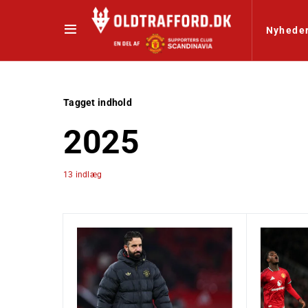
Nyhede
Tagget indhold
2025
13 indlæg