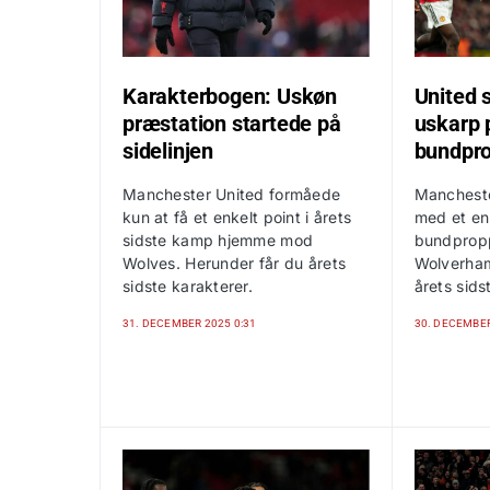
Karakterbogen: Uskøn
United s
præstation startede på
uskarp 
sidelinjen
bundpr
Manchester United formåede
Mancheste
kun at få et enkelt point i årets
med et enk
sidste kamp hjemme mod
bundprop
Wolves. Herunder får du årets
Wolverham
sidste karakterer.
årets sid
31. DECEMBER 2025 0:31
30. DECEMBER