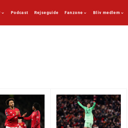
r
Podcast
Rejseguide
Fanzone
Bliv medlem