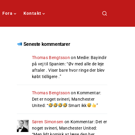
Fora
Kontakt
Seneste kommentarer
Thomas Bengtsson
on
Medie: Bayindir
på vej til Spanien
: “
Øv med alle de leje
aftaler . Viser bare hvor ringe der blev
købt tidligere .
”
Thomas Bengtsson
on
Kommentar:
Det er noget svineri, Manchester
United
: “
Smart ikk
”
Søren Simonsen
on
Kommentar: Det er
noget svineri, Manchester United
:
“
Men lidt komisk at læse den her