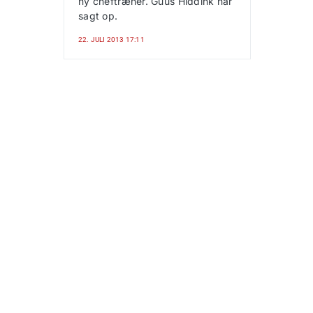
ny cheftræner. Guus Hiddink har
sagt op.
22. JULI 2013 17:11