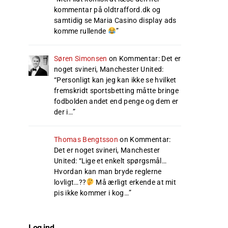
kommentar på oldtrafford.dk og
samtidig se Maria Casino display ads
komme rullende
”
Søren Simonsen
on
Kommentar: Det er
noget svineri, Manchester United
:
“
Personligt kan jeg kan ikke se hvilket
fremskridt sportsbetting måtte bringe
fodbolden andet end penge og dem er
der i…
”
Thomas Bengtsson
on
Kommentar:
Det er noget svineri, Manchester
United
: “
Lige et enkelt spørgsmål…
Hvordan kan man bryde reglerne
lovligt…??
Må ærligt erkende at mit
pis ikke kommer i kog…
”
Log ind