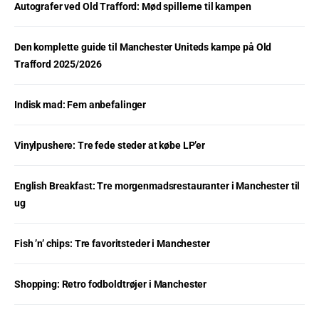
Autografer ved Old Trafford: Mød spillerne til kampen
Den komplette guide til Manchester Uniteds kampe på Old
Trafford 2025/2026
Indisk mad: Fem anbefalinger
Vinylpushere: Tre fede steder at købe LP’er
English Breakfast: Tre morgenmadsrestauranter i Manchester til
ug
Fish ’n’ chips: Tre favoritsteder i Manchester
Shopping: Retro fodboldtrøjer i Manchester