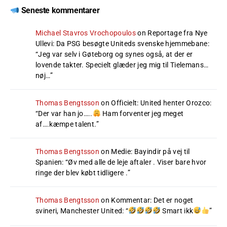
Seneste kommentarer
Michael Stavros Vrochopoulos
on
Reportage fra Nye
Ullevi: Da PSG besøgte Uniteds svenske hjemmebane
:
“
Jeg var selv i Gøteborg og synes også, at der er
lovende takter. Specielt glæder jeg mig til Tielemans…
nøj…
”
Thomas Bengtsson
on
Officielt: United henter Orozco
:
“
Der var han jo…..
Ham forventer jeg meget
af….kæmpe talent.
”
Thomas Bengtsson
on
Medie: Bayindir på vej til
Spanien
: “
Øv med alle de leje aftaler . Viser bare hvor
ringe der blev købt tidligere .
”
Thomas Bengtsson
on
Kommentar: Det er noget
svineri, Manchester United
: “
Smart ikk
”