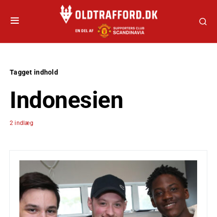
Tagget indhold
Indonesien
2 indlæg