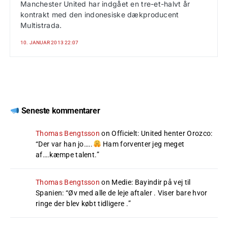
Manchester United har indgået en tre-et-halvt år
kontrakt med den indonesiske dækproducent
Multistrada.
10. JANUAR 2013 22:07
Seneste kommentarer
Thomas Bengtsson
on
Officielt: United henter Orozco
:
“
Der var han jo…..
Ham forventer jeg meget
af….kæmpe talent.
”
Thomas Bengtsson
on
Medie: Bayindir på vej til
Spanien
: “
Øv med alle de leje aftaler . Viser bare hvor
ringe der blev købt tidligere .
”