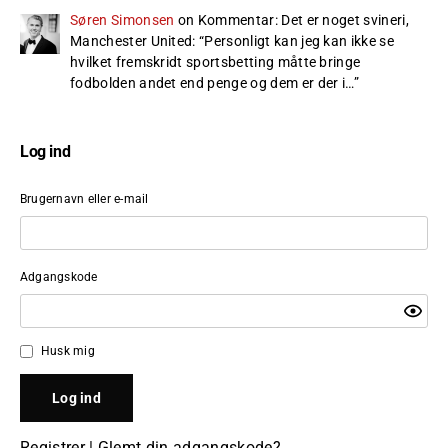
Søren Simonsen
on
Kommentar: Det er noget svineri,
Manchester United
: “
Personligt kan jeg kan ikke se
hvilket fremskridt sportsbetting måtte bringe
fodbolden andet end penge og dem er der i…
”
Log ind
Brugernavn eller e-mail
Adgangskode
Husk mig
Registrer
|
Glemt din adgangskode?