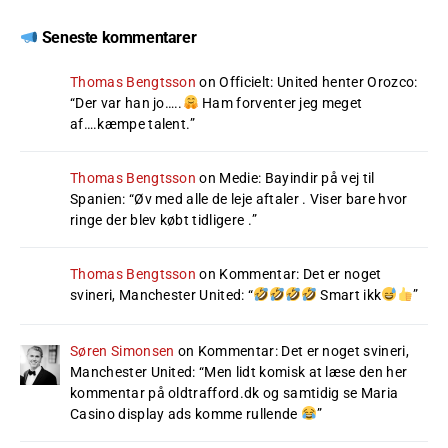
Seneste kommentarer
Thomas Bengtsson
on
Officielt: United henter Orozco
:
“
Der var han jo…..
Ham forventer jeg meget
af….kæmpe talent.
”
Thomas Bengtsson
on
Medie: Bayindir på vej til
Spanien
: “
Øv med alle de leje aftaler . Viser bare hvor
ringe der blev købt tidligere .
”
Thomas Bengtsson
on
Kommentar: Det er noget
svineri, Manchester United
: “
Smart ikk
”
Søren Simonsen
on
Kommentar: Det er noget svineri,
Manchester United
: “
Men lidt komisk at læse den her
kommentar på oldtrafford.dk og samtidig se Maria
Casino display ads komme rullende
”