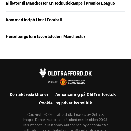
Billetter til Manchester Uniteds udekampe i Premier League
Kom med ind på Hotel Football
Heiselbergs fem favoritsteder i Manchester
Kontakt redaktionen
Annoncering på OldTrafford.dk
Cookie- og privatlivspolitik
Copyright © OldTrafford.dk. Images by Getty &
Imago. Dansk Manchester United medie siden 2003.
This website is in no way authorised by or connected
with Manchester United or the official club website.