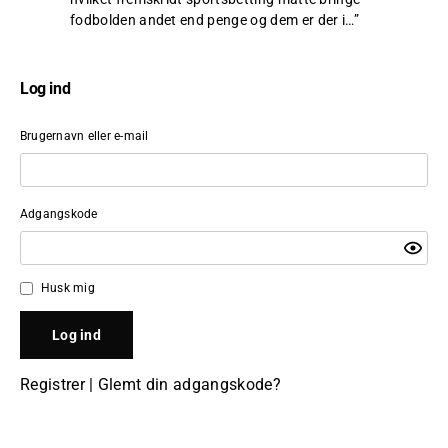
fodbolden andet end penge og dem er der i…
”
Log ind
Brugernavn eller e-mail
Adgangskode
Husk mig
Registrer
|
Glemt din adgangskode?