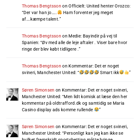
Thomas Bengtsson
on
Officielt: United henter Orozco
:
“
Der var han jo…..
Ham forventer jeg meget
af….kæmpe talent.
”
Thomas Bengtsson
on
Medie: Bayindir på vej til
Spanien
: “
Øv med alle de leje aftaler . Viser bare hvor
ringe der blev købt tidligere .
”
Thomas Bengtsson
on
Kommentar: Det er noget
svineri, Manchester United
: “
Smart ikk
”
Søren Simonsen
on
Kommentar: Det er noget svineri,
Manchester United
: “
Men lidt komisk at læse den her
kommentar på oldtrafford.dk og samtidig se Maria
Casino display ads komme rullende
”
Søren Simonsen
on
Kommentar: Det er noget svineri,
Manchester United
: “
Personligt kan jeg kan ikke se
hvilket fremskridt sportsbetting måtte bringe