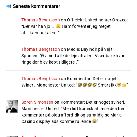
Seneste kommentarer
Thomas Bengtsson
on
Officielt: United henter Orozco
:
“
Der var han jo…..
Ham forventer jeg meget
af….kæmpe talent.
”
Thomas Bengtsson
on
Medie: Bayindir på vej til
Spanien
: “
Øv med alle de leje aftaler . Viser bare hvor
ringe der blev købt tidligere .
”
Thomas Bengtsson
on
Kommentar: Det er noget
svineri, Manchester United
: “
Smart ikk
”
Søren Simonsen
on
Kommentar: Det er noget svineri,
Manchester United
: “
Men lidt komisk at læse den her
kommentar på oldtrafford.dk og samtidig se Maria
Casino display ads komme rullende
”