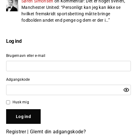
Søren Simonsen
on
Kommentar: Det er noget svineri,
Manchester United
: “
Personligt kan jeg kan ikke se
hvilket fremskridt sportsbetting måtte bringe
fodbolden andet end penge og dem er der i…
”
Log ind
Brugernavn eller e-mail
Adgangskode
Husk mig
Registrer
|
Glemt din adgangskode?