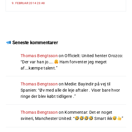
9. FEBRUAR 2014 23:48
Seneste kommentarer
Thomas Bengtsson
on
Officielt: United henter Orozco
:
“
Der var han jo…..
Ham forventer jeg meget
af….kæmpe talent.
”
Thomas Bengtsson
on
Medie: Bayindir på vej til
Spanien
: “
Øv med alle de leje aftaler . Viser bare hvor
ringe der blev købt tidligere .
”
Thomas Bengtsson
on
Kommentar: Det er noget
svineri, Manchester United
: “
Smart ikk
”