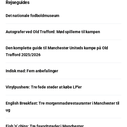
Rejseguides
Det nationale fodboldmuseum
Autografer ved Old Trafford: Mød spillerne til kampen
Den komplette guide til Manchester Uniteds kampe på Old
Trafford 2025/2026
Indisk mad: Fem anbefalinger
Vinylpushere: Tre fede steder at købe LP’er
English Breakfast: Tre morgenmadsrestauranter i Manchester til
ug
Fish ’n’ chips: Tre favoritsteder i Manchester