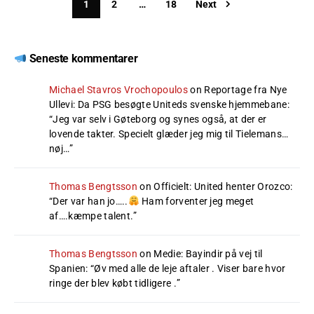
1
2
…
18
Next
Seneste kommentarer
Michael Stavros Vrochopoulos
on
Reportage fra Nye
Ullevi: Da PSG besøgte Uniteds svenske hjemmebane
:
“
Jeg var selv i Gøteborg og synes også, at der er
lovende takter. Specielt glæder jeg mig til Tielemans…
nøj…
”
Thomas Bengtsson
on
Officielt: United henter Orozco
:
“
Der var han jo…..
Ham forventer jeg meget
af….kæmpe talent.
”
Thomas Bengtsson
on
Medie: Bayindir på vej til
Spanien
: “
Øv med alle de leje aftaler . Viser bare hvor
ringe der blev købt tidligere .
”