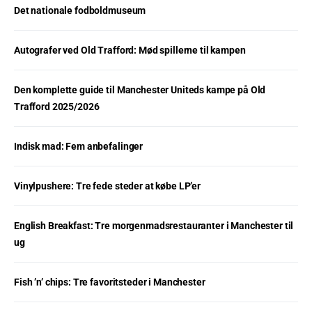
Det nationale fodboldmuseum
Autografer ved Old Trafford: Mød spillerne til kampen
Den komplette guide til Manchester Uniteds kampe på Old
Trafford 2025/2026
Indisk mad: Fem anbefalinger
Vinylpushere: Tre fede steder at købe LP’er
English Breakfast: Tre morgenmadsrestauranter i Manchester til
ug
Fish ’n’ chips: Tre favoritsteder i Manchester