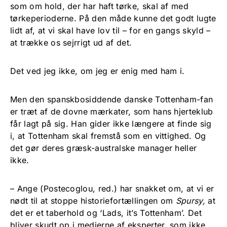
som om hold, der har haft tørke, skal af med
tørkeperioderne. På den måde kunne det godt lugte
lidt af, at vi skal have lov til – for en gangs skyld –
at trække os sejrrigt ud af det.
Det ved jeg ikke, om jeg er enig med ham i.
Men den spanskbosiddende danske Tottenham-fan
er træt af de dovne mærkater, som hans hjerteklub
får lagt på sig. Han gider ikke længere at finde sig
i, at Tottenham skal fremstå som en vittighed. Og
det gør deres græsk-australske manager heller
ikke.
– Ange (Postecoglou, red.) har snakket om, at vi er
nødt til at stoppe historiefortællingen om
Spursy,
at
det er et taberhold og ‘Lads, it’s Tottenham’. Det
bliver skudt op i medierne af eksperter, som ikke