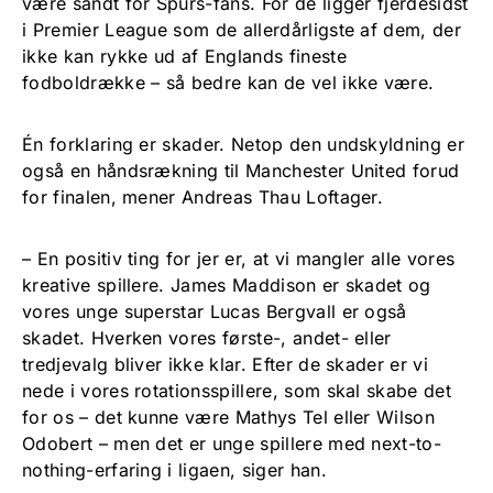
være sandt for Spurs-fans. For de ligger fjerdesidst
i Premier League som de allerdårligste af dem, der
ikke kan rykke ud af Englands fineste
fodboldrække – så bedre kan de vel ikke være.
Én forklaring er skader. Netop den undskyldning er
også en håndsrækning til Manchester United forud
for finalen, mener Andreas Thau Loftager.
– En positiv ting for jer er, at vi mangler alle vores
kreative spillere. James Maddison er skadet og
vores unge superstar Lucas Bergvall er også
skadet. Hverken vores første-, andet- eller
tredjevalg bliver ikke klar. Efter de skader er vi
nede i vores rotationsspillere, som skal skabe det
for os – det kunne være Mathys Tel eller Wilson
Odobert – men det er unge spillere med next-to-
nothing-erfaring i ligaen, siger han.