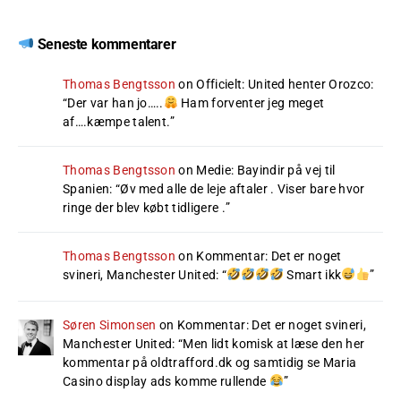
Seneste kommentarer
Thomas Bengtsson
on
Officielt: United henter Orozco
:
“
Der var han jo…..
Ham forventer jeg meget
af….kæmpe talent.
”
Thomas Bengtsson
on
Medie: Bayindir på vej til
Spanien
: “
Øv med alle de leje aftaler . Viser bare hvor
ringe der blev købt tidligere .
”
Thomas Bengtsson
on
Kommentar: Det er noget
svineri, Manchester United
: “
Smart ikk
”
Søren Simonsen
on
Kommentar: Det er noget svineri,
Manchester United
: “
Men lidt komisk at læse den her
kommentar på oldtrafford.dk og samtidig se Maria
Casino display ads komme rullende
”