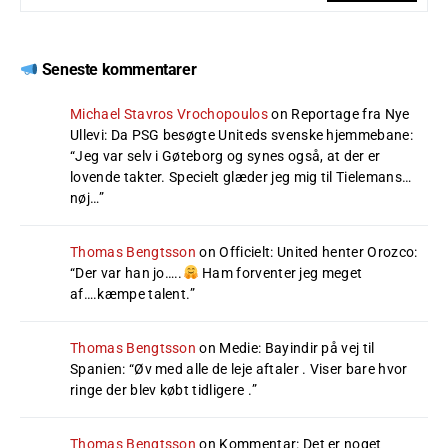
Seneste kommentarer
Michael Stavros Vrochopoulos
on
Reportage fra Nye
Ullevi: Da PSG besøgte Uniteds svenske hjemmebane
:
“
Jeg var selv i Gøteborg og synes også, at der er
lovende takter. Specielt glæder jeg mig til Tielemans…
nøj…
”
Thomas Bengtsson
on
Officielt: United henter Orozco
:
“
Der var han jo…..
Ham forventer jeg meget
af….kæmpe talent.
”
Thomas Bengtsson
on
Medie: Bayindir på vej til
Spanien
: “
Øv med alle de leje aftaler . Viser bare hvor
ringe der blev købt tidligere .
”
Thomas Bengtsson
on
Kommentar: Det er noget