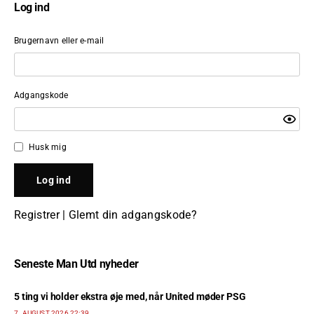
Log ind
Brugernavn eller e-mail
Adgangskode
Husk mig
Registrer
|
Glemt din adgangskode?
Seneste Man Utd nyheder
5 ting vi holder ekstra øje med, når United møder PSG
7. AUGUST 2026 22:39