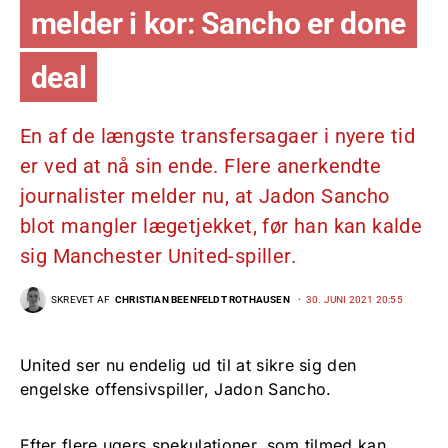
melder i kor: Sancho er done
deal
En af de længste transfersagaer i nyere tid
er ved at nå sin ende. Flere anerkendte
journalister melder nu, at Jadon Sancho
blot mangler lægetjekket, før han kan kalde
sig Manchester United-spiller.
SKREVET AF
CHRISTIAN BEENFELDT ROTHAUSEN
30. JUNI 2021 20:55
United ser nu endelig ud til at sikre sig den
engelske offensivspiller, Jadon Sancho.
Efter flere ugers spekulationer, som tilmed kan