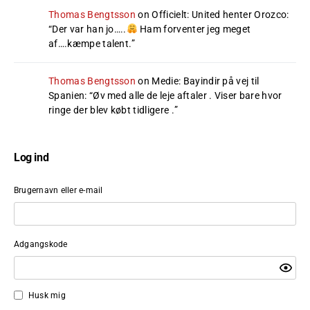
Thomas Bengtsson
on
Officielt: United henter Orozco
:
“
Der var han jo…..
Ham forventer jeg meget
af….kæmpe talent.
”
Thomas Bengtsson
on
Medie: Bayindir på vej til
Spanien
: “
Øv med alle de leje aftaler . Viser bare hvor
ringe der blev købt tidligere .
”
Log ind
Brugernavn eller e-mail
Adgangskode
Husk mig