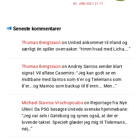
30. JUNI 2021 21:17
Seneste kommentarer
Thomas Bengtsson
on
United ankommer til Irland og
særligt én spiller overrasker
: “
Hmm hvad med Licha….
”
Thomas Bengtsson
on
Andrey Santos sender klart
signal: Vil afløse Casemiro
: “
Jeg kan godt se en
midtbane med Santos som 6’er og Tielemans som
8’er….og Mainoo som backup til 8’eren…. Men…
”
Michael Stavros Vrochopoulos
on
Reportage fra Nye
Ullevi: Da PSG besøgte Uniteds svenske hjemmebane
:
“
Jeg var selv i Gøteborg og synes også, at der er
lovende takter. Specielt glæder jeg mig til Tielemans…
nøj…
”