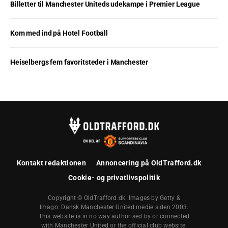
Billetter til Manchester Uniteds udekampe i Premier League
Kom med ind på Hotel Football
Heiselbergs fem favoritsteder i Manchester
Kontakt redaktionen
Annoncering på OldTrafford.dk
Cookie- og privatlivspolitik
Copyright © OldTrafford.dk. Images by Getty &
Imago. Dansk Manchester United medie siden 2003.
This website is in no way authorised by or connected
with Manchester United or the official club website.