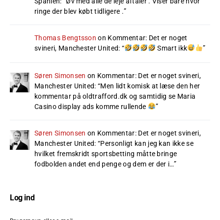
Spanien
: “
Øv med alle de leje aftaler . Viser bare hvor
ringe der blev købt tidligere .
”
Thomas Bengtsson
on
Kommentar: Det er noget
svineri, Manchester United
: “
Smart ikk
”
Søren Simonsen
on
Kommentar: Det er noget svineri,
Manchester United
: “
Men lidt komisk at læse den her
kommentar på oldtrafford.dk og samtidig se Maria
Casino display ads komme rullende
”
Søren Simonsen
on
Kommentar: Det er noget svineri,
Manchester United
: “
Personligt kan jeg kan ikke se
hvilket fremskridt sportsbetting måtte bringe
fodbolden andet end penge og dem er der i…
”
Log ind