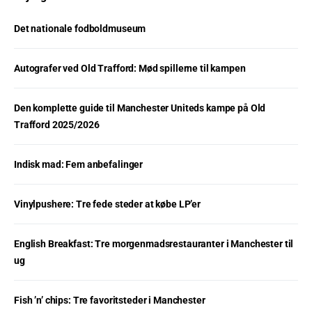
Det nationale fodboldmuseum
Autografer ved Old Trafford: Mød spillerne til kampen
Den komplette guide til Manchester Uniteds kampe på Old
Trafford 2025/2026
Indisk mad: Fem anbefalinger
Vinylpushere: Tre fede steder at købe LP’er
English Breakfast: Tre morgenmadsrestauranter i Manchester til
ug
Fish ’n’ chips: Tre favoritsteder i Manchester