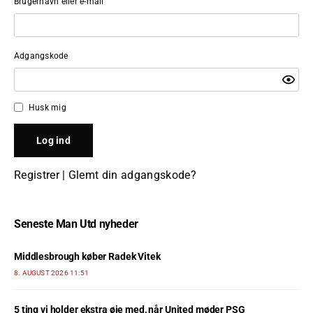
Brugernavn eller e-mail
Adgangskode
Husk mig
Registrer
|
Glemt din adgangskode?
Seneste Man Utd nyheder
Middlesbrough køber Radek Vitek
8. AUGUST 2026 11:51
5 ting vi holder ekstra øje med, når United møder PSG