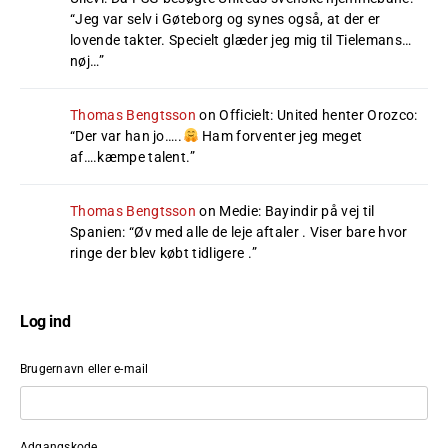
“
Jeg var selv i Gøteborg og synes også, at der er
lovende takter. Specielt glæder jeg mig til Tielemans…
nøj…
”
Thomas Bengtsson
on
Officielt: United henter Orozco
:
“
Der var han jo…..
Ham forventer jeg meget
af….kæmpe talent.
”
Thomas Bengtsson
on
Medie: Bayindir på vej til
Spanien
: “
Øv med alle de leje aftaler . Viser bare hvor
ringe der blev købt tidligere .
”
Log ind
Brugernavn eller e-mail
Adgangskode