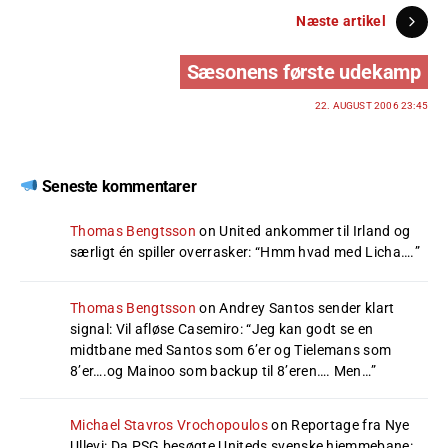
Næste artikel
Sæsonens første udekamp
22. AUGUST 2006 23:45
Seneste kommentarer
Thomas Bengtsson
on
United ankommer til Irland og
særligt én spiller overrasker
: “
Hmm hvad med Licha….
”
Thomas Bengtsson
on
Andrey Santos sender klart
signal: Vil afløse Casemiro
: “
Jeg kan godt se en
midtbane med Santos som 6’er og Tielemans som
8’er….og Mainoo som backup til 8’eren…. Men…
”
Michael Stavros Vrochopoulos
on
Reportage fra Nye
Ullevi: Da PSG besøgte Uniteds svenske hjemmebane
: