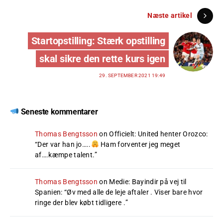
Næste artikel
Startopstilling: Stærk opstilling
skal sikre den rette kurs igen
29. SEPTEMBER 2021 19:49
Seneste kommentarer
Thomas Bengtsson
on
Officielt: United henter Orozco
:
“
Der var han jo…..
Ham forventer jeg meget
af….kæmpe talent.
”
Thomas Bengtsson
on
Medie: Bayindir på vej til
Spanien
: “
Øv med alle de leje aftaler . Viser bare hvor
ringe der blev købt tidligere .
”