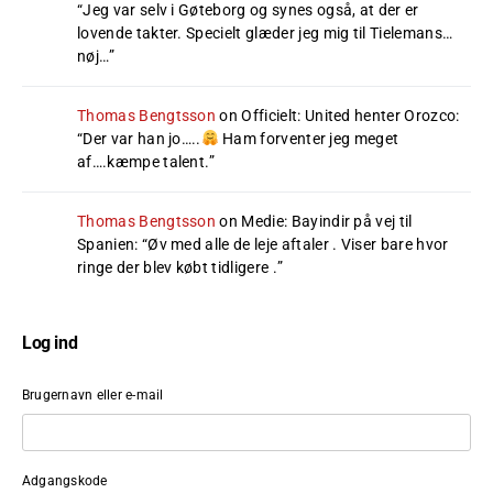
“
Jeg var selv i Gøteborg og synes også, at der er
lovende takter. Specielt glæder jeg mig til Tielemans…
nøj…
”
Thomas Bengtsson
on
Officielt: United henter Orozco
:
“
Der var han jo…..
Ham forventer jeg meget
af….kæmpe talent.
”
Thomas Bengtsson
on
Medie: Bayindir på vej til
Spanien
: “
Øv med alle de leje aftaler . Viser bare hvor
ringe der blev købt tidligere .
”
Log ind
Brugernavn eller e-mail
Adgangskode