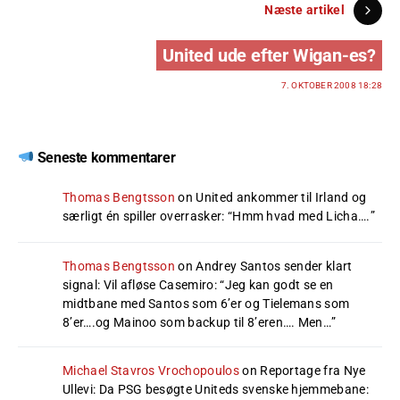
Næste artikel
United ude efter Wigan-es?
7. OKTOBER 2008 18:28
Seneste kommentarer
Thomas Bengtsson
on
United ankommer til Irland og
særligt én spiller overrasker
: “
Hmm hvad med Licha….
”
Thomas Bengtsson
on
Andrey Santos sender klart
signal: Vil afløse Casemiro
: “
Jeg kan godt se en
midtbane med Santos som 6’er og Tielemans som
8’er….og Mainoo som backup til 8’eren…. Men…
”
Michael Stavros Vrochopoulos
on
Reportage fra Nye
Ullevi: Da PSG besøgte Uniteds svenske hjemmebane
: