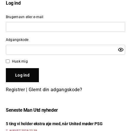
Log ind
Brugernavn eller e-mail
Adgangskode
Husk mig
Registrer
|
Glemt din adgangskode?
Seneste Man Utd nyheder
5 ting vi holder ekstra øje med, når United møder PSG
7. AUGUST 2026 22:39