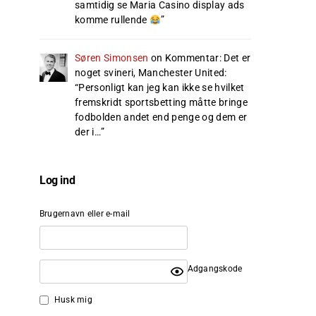
samtidig se Maria Casino display ads
komme rullende
”
Søren Simonsen
on
Kommentar: Det er
noget svineri, Manchester United
:
“
Personligt kan jeg kan ikke se hvilket
fremskridt sportsbetting måtte bringe
fodbolden andet end penge og dem er
der i…
”
Log ind
Brugernavn eller e-mail
Adgangskode
Husk mig