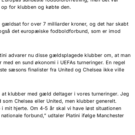
ne op for klubben og købte den.
gældsat for over 7 milliarder kroner, og det har skabt
 også det europæiske fodboldforbund, som er imod
tini advarer nu disse gældsplagede klubber om, at man
er med en sund økonomi i UEFAs turneringer. En regel
te sæsons finalister fra United og Chelsea ikke ville
 at klubber med gæld deltager i vores turneringer. Jeg
d som Chelsea eller United, men klubber generelt.
i mit hjerte. Om 4-5 år skal vi have løst situationen
ationale forbund,” udtaler Platini ifølge Manchester