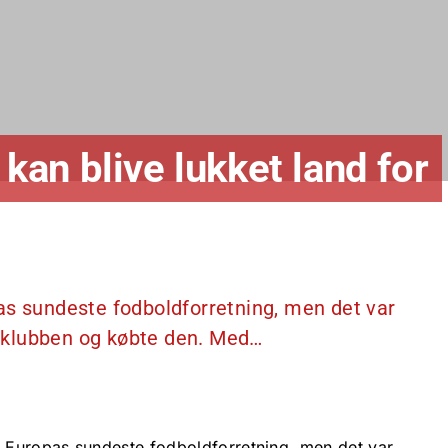
an blive lukket land for
as sundeste fodboldforretning, men det var
or klubben og købte den. Med…
e Europas sundeste fodboldforretning, men det var