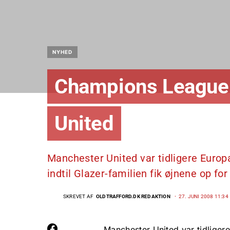
NYHED
Champions League k
United
Manchester United var tidligere Europ
indtil Glazer-familien fik øjnene op f
SKREVET AF
OLDTRAFFORD.DK REDAKTION
27. JUNI 2008 11:34
Manchester United var tidliger