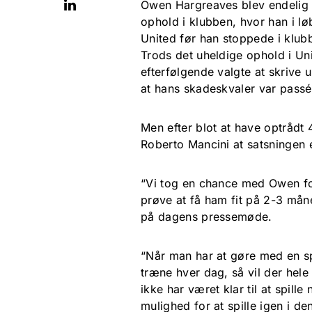
Owen Hargreaves blev endelig dr
ophold i klubben, hvor han i l
United før han stoppede i klub
Trods det uheldige ophold i Un
efterfølgende valgte at skriv
at hans skadeskvaler var passé
Men efter blot at have optrådt 
Roberto Mancini at satsningen e
“Vi tog en chance med Owen ford
prøve at få ham fit på 2-3 mån
på dagens pressemøde.
“Når man har at gøre med en spil
træne hver dag, så vil der hel
ikke har været klar til at spille
mulighed for at spille igen i d