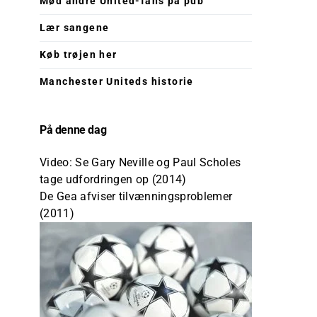
Mød andre United-fans på pub
Lær sangene
Køb trøjen her
Manchester Uniteds historie
På denne dag
Video: Se Gary Neville og Paul Scholes
tage udfordringen op (2014)
De Gea afviser tilvænningsproblemer
(2011)