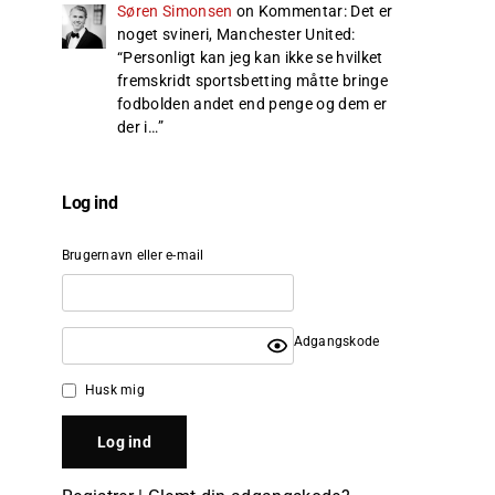
Søren Simonsen
on
Kommentar: Det er
noget svineri, Manchester United
:
“
Personligt kan jeg kan ikke se hvilket
fremskridt sportsbetting måtte bringe
fodbolden andet end penge og dem er
der i…
”
Log ind
Brugernavn eller e-mail
Adgangskode
Husk mig