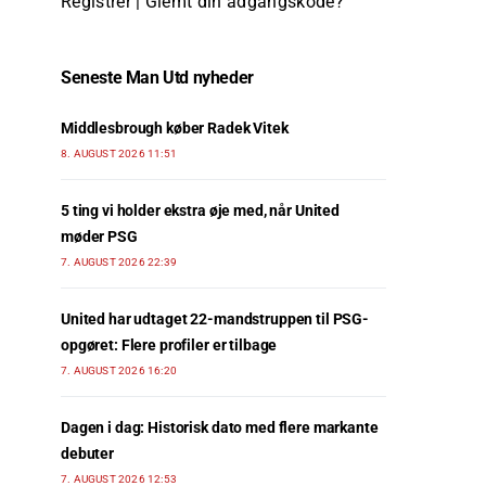
Registrer
|
Glemt din adgangskode?
Seneste Man Utd nyheder
Middlesbrough køber Radek Vitek
8. AUGUST 2026 11:51
5 ting vi holder ekstra øje med, når United
møder PSG
7. AUGUST 2026 22:39
United har udtaget 22-mandstruppen til PSG-
opgøret: Flere profiler er tilbage
7. AUGUST 2026 16:20
Dagen i dag: Historisk dato med flere markante
debuter
7. AUGUST 2026 12:53