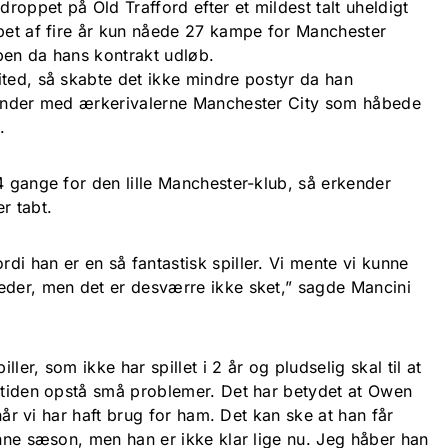
oppet på Old Trafford efter et mildest talt uheldigt
øbet af fire år kun nåede 27 kampe for Manchester
ben da hans kontrakt udløb.
ited, så skabte det ikke mindre postyr da han
e under med ærkerivalerne Manchester City som håbede
.
4 gange for den lille Manchester-klub, så erkender
r tabt.
i han er en så fantastisk spiller. Vi mente vi kunne
eder, men det er desværre ikke sket,” sagde Mancini
ler, som ikke har spillet i 2 år og pludselig skal til at
e tiden opstå små problemer. Det har betydet at Owen
 når vi har haft brug for ham. Det kan ske at han får
enne sæson, men han er ikke klar lige nu. Jeg håber han