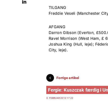
TILGANG
Freddie Veseli (Manchester City,
AFGANG
Darron Gibson (Everton, £500.
Ravel Morrison (West Ham, £ 65
Joshua King (Hull, leje); Féde
City, leje).
Forrige artikel
Fergie: Kuszczak færdig i Un
3. FEBRUAR 2012 17:22