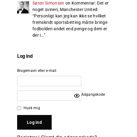
Søren Simonsen
on
Kommentar: Det er
noget svineri, Manchester United
:
“
Personligt kan jeg kan ikke se hvilket
fremskridt sportsbetting måtte bringe
fodbolden andet end penge og dem er
der i…
”
Log ind
Brugernavn eller e-mail
Adgangskode
Husk mig