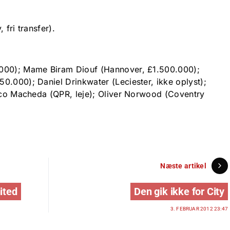
 fri transfer).
000); Mame Biram Diouf (Hannover, £1.500.000);
0.000); Daniel Drinkwater (Leciester, ikke oplyst);
rico Macheda (QPR, leje); Oliver Norwood (Coventry
Næste artikel
ited
Den gik ikke for City
3. FEBRUAR 2012 23:47