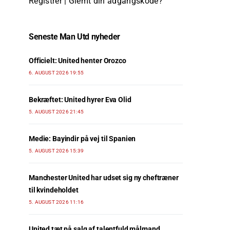
Registrer
|
Glemt din adgangskode?
Seneste Man Utd nyheder
Officielt: United henter Orozco
6. AUGUST 2026 19:55
Bekræftet: United hyrer Eva Olid
5. AUGUST 2026 21:45
Medie: Bayindir på vej til Spanien
5. AUGUST 2026 15:39
Manchester United har udset sig ny cheftræner
til kvindeholdet
5. AUGUST 2026 11:16
United tæt på salg af talentfuld målmand