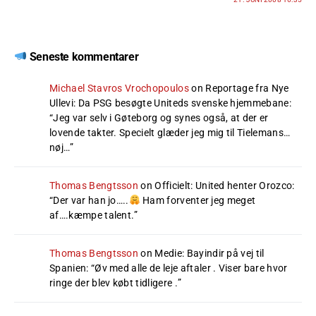
Seneste kommentarer
Michael Stavros Vrochopoulos
on
Reportage fra Nye
Ullevi: Da PSG besøgte Uniteds svenske hjemmebane
:
“
Jeg var selv i Gøteborg og synes også, at der er
lovende takter. Specielt glæder jeg mig til Tielemans…
nøj…
”
Thomas Bengtsson
on
Officielt: United henter Orozco
:
“
Der var han jo…..
Ham forventer jeg meget
af….kæmpe talent.
”
Thomas Bengtsson
on
Medie: Bayindir på vej til
Spanien
: “
Øv med alle de leje aftaler . Viser bare hvor
ringe der blev købt tidligere .
”