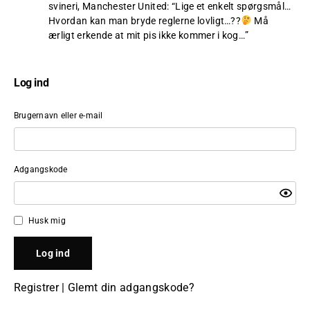
svineri, Manchester United
: “
Lige et enkelt spørgsmål…
Hvordan kan man bryde reglerne lovligt…??
Må
ærligt erkende at mit pis ikke kommer i kog…
”
Log ind
Brugernavn eller e-mail
Adgangskode
Husk mig
Registrer
|
Glemt din adgangskode?