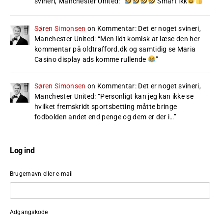
svineri, Manchester United
: “
Smart ikk
”
Søren Simonsen
on
Kommentar: Det er noget svineri,
Manchester United
: “
Men lidt komisk at læse den her
kommentar på oldtrafford.dk og samtidig se Maria
Casino display ads komme rullende
”
Søren Simonsen
on
Kommentar: Det er noget svineri,
Manchester United
: “
Personligt kan jeg kan ikke se
hvilket fremskridt sportsbetting måtte bringe
fodbolden andet end penge og dem er der i…
”
Log ind
Brugernavn eller e-mail
Adgangskode