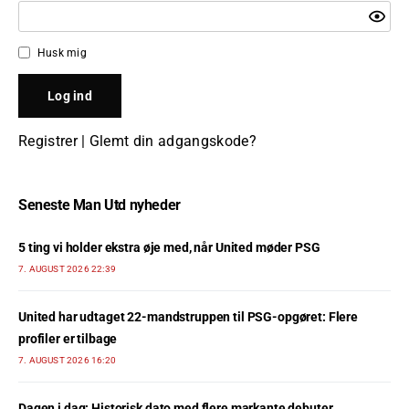
Husk mig
Registrer
|
Glemt din adgangskode?
Seneste Man Utd nyheder
5 ting vi holder ekstra øje med, når United møder PSG
7. AUGUST 2026 22:39
United har udtaget 22-mandstruppen til PSG-opgøret: Flere
profiler er tilbage
7. AUGUST 2026 16:20
Dagen i dag: Historisk dato med flere markante debuter