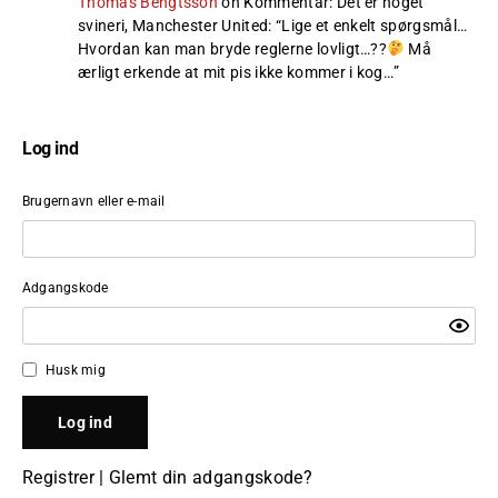
Thomas Bengtsson
on
Kommentar: Det er noget
svineri, Manchester United
: “
Lige et enkelt spørgsmål…
Hvordan kan man bryde reglerne lovligt…??
Må
ærligt erkende at mit pis ikke kommer i kog…
”
Log ind
Brugernavn eller e-mail
Adgangskode
Husk mig
Registrer
|
Glemt din adgangskode?