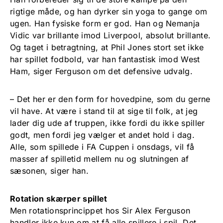
rigtige måde, og han dyrker sin yoga to gange om
ugen. Han fysiske form er god. Han og Nemanja
Vidic var brillante imod Liverpool, absolut brillante.
Og taget i betragtning, at Phil Jones stort set ikke
har spillet fodbold, var han fantastisk imod West
Ham, siger Ferguson om det defensive udvalg.
– Det her er den form for hovedpine, som du gerne
vil have. At være i stand til at sige til folk, at jeg
lader dig ude af truppen, ikke fordi du ikke spiller
godt, men fordi jeg vælger et andet hold i dag.
Alle, som spillede i FA Cuppen i onsdags, vil få
masser af spilletid mellem nu og slutningen af
sæsonen, siger han.
Rotation skærper spillet
Men rotationsprincippet hos Sir Alex Ferguson
handler ikke kun om at få alle spillere i spil. Det