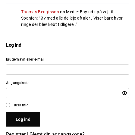
Thomas Bengtsson
on
Medie: Bayindir på vej til
Spanien
: “
Øv med alle de leje aftaler . Viser bare hvor
ringe der blev købt tidligere .
”
Log ind
Brugernavn eller e-mail
Adgangskode
Husk mig
Registrer
|
Glemt din adgangskode?