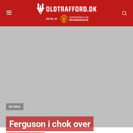
NYHED
Ferguson i chok over