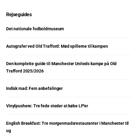
Rejseguides
Det nationale fodboldmuseum
Autografer ved Old Trafford: Mød spillerne til kampen
Den komplette guide til Manchester Uniteds kampe på Old
Trafford 2025/2026
Indisk mad: Fem anbefalinger
Vinylpushere: Tre fede steder at købe LP’er
English Breakfast: Tre morgenmadsrestauranter i Manchester til
ug