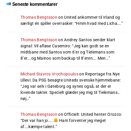
Seneste kommentarer
Thomas Bengtsson
on
United ankommer til Irland og
særligt én spiller overrasker
: “
Hmm hvad med Licha….
”
Thomas Bengtsson
on
Andrey Santos sender klart
signal: Vil afløse Casemiro
: “
Jeg kan godt se en
midtbane med Santos som 6’er og Tielemans som
8’er….og Mainoo som backup til 8’eren…. Men…
”
Michael Stavros Vrochopoulos
on
Reportage fra Nye
Ullevi: Da PSG besøgte Uniteds svenske hjemmebane
:
“
Jeg var selv i Gøteborg og synes også, at der er
lovende takter. Specielt glæder jeg mig til Tielemans…
nøj…
”
Thomas Bengtsson
on
Officielt: United henter Orozco
:
“
Der var han jo…..
Ham forventer jeg meget
af….kæmpe talent.
”