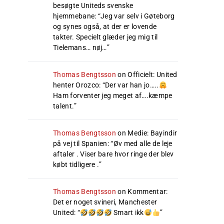
besøgte Uniteds svenske
hjemmebane
: “
Jeg var selv i Gøteborg
og synes også, at der er lovende
takter. Specielt glæder jeg mig til
Tielemans… nøj…
”
Thomas Bengtsson
on
Officielt: United
henter Orozco
: “
Der var han jo…..
Ham forventer jeg meget af….kæmpe
talent.
”
Thomas Bengtsson
on
Medie: Bayindir
på vej til Spanien
: “
Øv med alle de leje
aftaler . Viser bare hvor ringe der blev
købt tidligere .
”
Thomas Bengtsson
on
Kommentar:
Det er noget svineri, Manchester
United
: “
Smart ikk
”