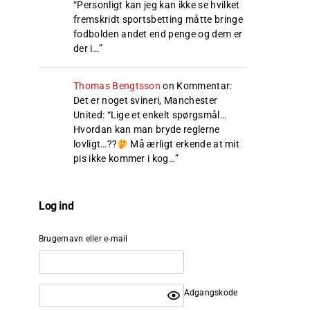
“
Personligt kan jeg kan ikke se hvilket
fremskridt sportsbetting måtte bringe
fodbolden andet end penge og dem er
der i…
”
Thomas Bengtsson
on
Kommentar:
Det er noget svineri, Manchester
United
: “
Lige et enkelt spørgsmål…
Hvordan kan man bryde reglerne
lovligt…??
Må ærligt erkende at mit
pis ikke kommer i kog…
”
Log ind
Brugernavn eller e-mail
Adgangskode