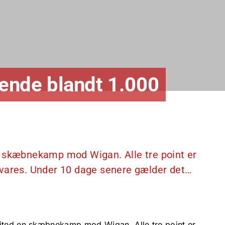
kende blandt 1.000
n skæbnekamp mod Wigan. Alle tre point er
svares. Under 10 dage senere gælder det…
nited en skæbnekamp mod Wigan. Alle tre point er