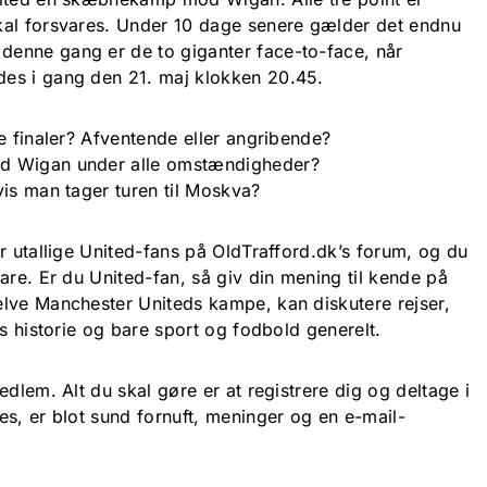
kal forsvares. Under 10 dage senere gælder det endnu
enne gang er de to giganter face-to-face, når
es i gang den 21. maj klokken 20.45.
e finaler? Afventende eller angribende?
d Wigan under alle omstændigheder?
vis man tager turen til Moskva?
r utallige United-fans på OldTrafford.dk’s forum, og du
are. Er du United-fan, så giv din mening til kende på
lve Manchester Uniteds kampe, kan diskutere rejser,
ns historie og bare sport og fodbold generelt.
edlem. Alt du skal gøre er at registrere dig og deltage i
es, er blot sund fornuft, meninger og en e-mail-