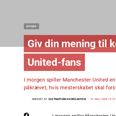
NYHED
Giv din mening til 
United-fans
I morgen spiller Manchester United e
påkrævet, hvis mesterskabet skal for
SKREVET AF
OLDTRAFFORD.DK REDAKTION
10. MAJ 2008 13:15
I morgen spiller Manchester U