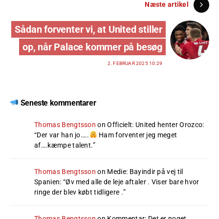
Næste artikel
Sådan forventer vi, at United stiller
op, når Palace kommer på besøg
2. FEBRUAR 2025 10:29
Seneste kommentarer
Thomas Bengtsson
on
Officielt: United henter Orozco
:
“
Der var han jo…..
Ham forventer jeg meget
af….kæmpe talent.
”
Thomas Bengtsson
on
Medie: Bayindir på vej til
Spanien
: “
Øv med alle de leje aftaler . Viser bare hvor
ringe der blev købt tidligere .
”
Thomas Bengtsson
on
Kommentar: Det er noget