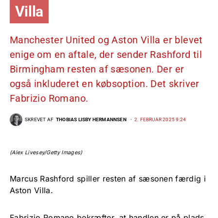
Villa
Manchester United og Aston Villa er blevet
enige om en aftale, der sender Rashford til
Birmingham resten af sæsonen. Der er
også inkluderet en købsoption. Det skriver
Fabrizio Romano.
SKREVET AF
THOBIAS LISBY HERMANNSEN
2. FEBRUAR 2025 9:24
(Alex Livesey/Getty Images)
Marcus Rashford spiller resten af sæsonen færdig i
Aston Villa.
Fabrizio Romano bekræfter, at handlen er på plads.