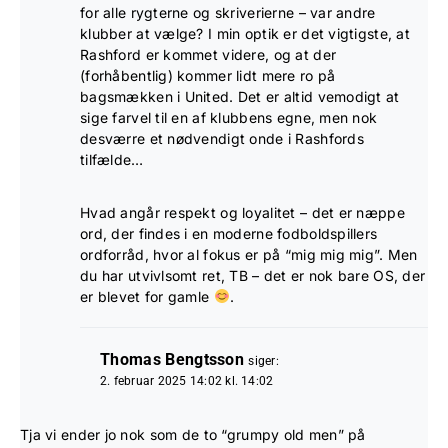
for alle rygterne og skriverierne – var andre
klubber at vælge? I min optik er det vigtigste, at
Rashford er kommet videre, og at der
(forhåbentlig) kommer lidt mere ro på
bagsmækken i United. Det er altid vemodigt at
sige farvel til en af klubbens egne, men nok
desværre et nødvendigt onde i Rashfords
tilfælde…
Hvad angår respekt og loyalitet – det er næppe
ord, der findes i en moderne fodboldspillers
ordforråd, hvor al fokus er på “mig mig mig”. Men
du har utvivlsomt ret, TB – det er nok bare OS, der
er blevet for gamle
.
Thomas Bengtsson
siger:
2. februar 2025 14:02 kl. 14:02
Tja vi ender jo nok som de to “grumpy old men” på