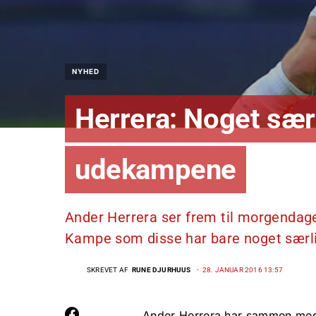
NYHED
Herrera: Noget sær
udekampene
Ander Herrera ser frem til morgendag
Kampe som disse har bare noget særli
SKREVET AF
RUNE DJURHUUS
28. JANUAR 2016 13:57
Ander Herrera har sammen med 