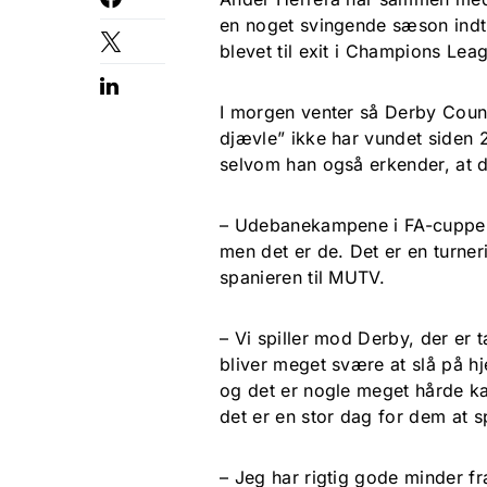
en noget svingende sæson indti
blevet til exit i Champions Lea
I morgen venter så Derby Count
djævle” ikke har vundet siden 
selvom han også erkender, at de
– Udebanekampene i FA-cuppen h
men det er de. Det er en turneri
spanieren til MUTV.
– Vi spiller mod Derby, der er
bliver meget svære at slå på 
og det er nogle meget hårde ka
det er en stor dag for dem at 
– Jeg har rigtig gode minder f