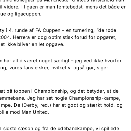
l videre. I ligaen er man femtebedst, mens det både er
gue og ligacuppen.
y i 4. runde af FA Cuppen – en turnering, “de røde
2004. Herrera er dog optimistisk forud for opgøret,
t ikke bliver en let opgave.
ar altid været noget særligt – jeg ved ikke hvorfor,
ng, vores fans elsker, hvilket vi også gør, siger
 tæt på toppen i Championship, og det betyder, at de
hjemmebane. Jeg har set nogle Championship-kampe,
mpe. De (Derby, red.) har et godt og stærkt hold, og
spille mod Man United.
ra sidste sæson og fra de udebanekampe, vi spillede i