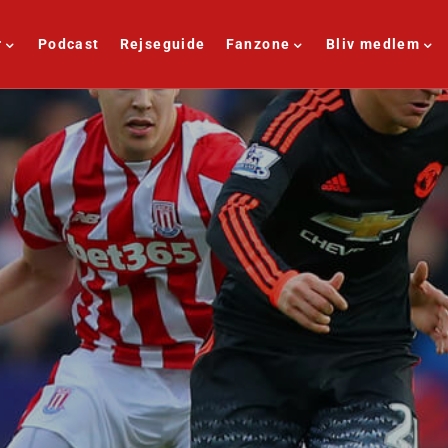
r
Podcast
Rejseguide
Fanzone
Bliv medlem