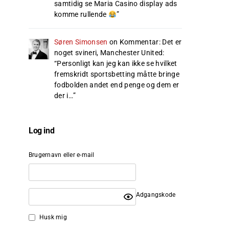
samtidig se Maria Casino display ads
komme rullende
”
Søren Simonsen
on
Kommentar: Det er
noget svineri, Manchester United
:
“
Personligt kan jeg kan ikke se hvilket
fremskridt sportsbetting måtte bringe
fodbolden andet end penge og dem er
der i…
”
Log ind
Brugernavn eller e-mail
Adgangskode
Husk mig