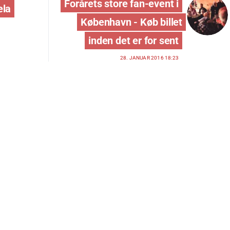
Forårets store fan-event i
ela
København - Køb billet
inden det er for sent
28. JANUAR 2016 18:23