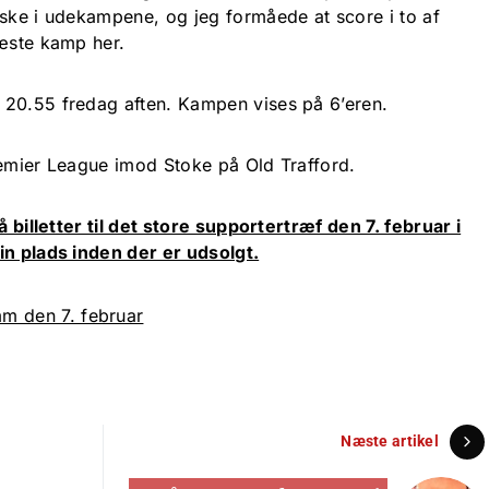
iske i udekampene, og jeg formåede at score i to af
næste kamp her.
 20.55 fredag aften. Kampen vises på 6’eren.
remier League imod Stoke på Old Trafford.
å billetter til det store supportertræf den 7. februar i
in plads inden der er udsolgt.
Næste artikel