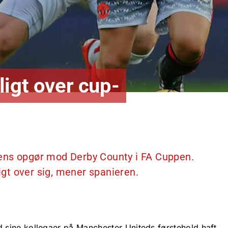
ligt over cup-
ens opgør mod Derby County i FA Cuppen.
gt over sig, mener spanieren.
sine kollegaer på Manchester Uniteds førstehold haft