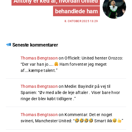
Antony er ked af, hvordan United
behandlede ham
8. OKTOBER 2025 13:29
Seneste kommentarer
Thomas Bengtsson
on
Officielt: United henter Orozco
:
“
Der var han jo…..
Ham forventer jeg meget
af….kæmpe talent.
”
Thomas Bengtsson
on
Medie: Bayindir på vej til
Spanien
: “
Øv med alle de leje aftaler . Viser bare hvor
ringe der blev købt tidligere .
”
Thomas Bengtsson
on
Kommentar: Det er noget
svineri, Manchester United
: “
Smart ikk
”