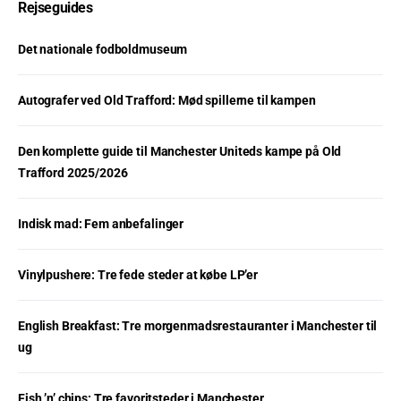
Rejseguides
Det nationale fodboldmuseum
Autografer ved Old Trafford: Mød spillerne til kampen
Den komplette guide til Manchester Uniteds kampe på Old
Trafford 2025/2026
Indisk mad: Fem anbefalinger
Vinylpushere: Tre fede steder at købe LP’er
English Breakfast: Tre morgenmadsrestauranter i Manchester til
ug
Fish ’n’ chips: Tre favoritsteder i Manchester