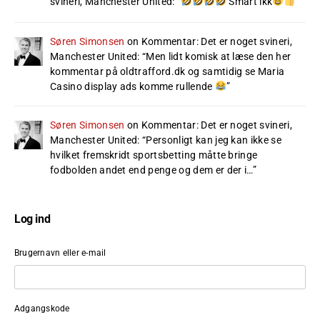
svineri, Manchester United
: “
Smart ikk
”
Søren Simonsen
on
Kommentar: Det er noget svineri,
Manchester United
: “
Men lidt komisk at læse den her
kommentar på oldtrafford.dk og samtidig se Maria
Casino display ads komme rullende
”
Søren Simonsen
on
Kommentar: Det er noget svineri,
Manchester United
: “
Personligt kan jeg kan ikke se
hvilket fremskridt sportsbetting måtte bringe
fodbolden andet end penge og dem er der i…
”
Log ind
Brugernavn eller e-mail
Adgangskode