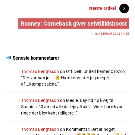
Næste artikel
Rooney: Comeback giver selvtillidsboost
6. FEBRUAR 2012 14:55
Seneste kommentarer
Thomas Bengtsson
on
Officielt: United henter Orozco
:
“
Der var han jo…..
Ham forventer jeg meget
af….kæmpe talent.
”
Thomas Bengtsson
on
Medie: Bayindir på vej til
Spanien
: “
Øv med alle de leje aftaler . Viser bare hvor
ringe der blev købt tidligere .
”
Thomas Bengtsson
on
Kommentar: Det er noget