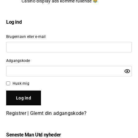
Casino display ads komme rullende
”
Log ind
Brugernavn eller e-mail
Adgangskode
Husk mig
Registrer
|
Glemt din adgangskode?
Seneste Man Utd nyheder