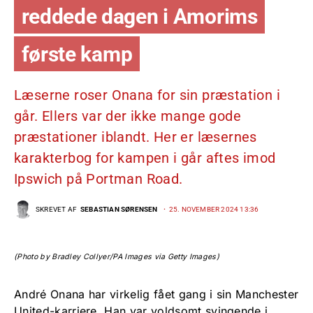
reddede dagen i Amorims
første kamp
Læserne roser Onana for sin præstation i
går. Ellers var der ikke mange gode
præstationer iblandt. Her er læsernes
karakterbog for kampen i går aftes imod
Ipswich på Portman Road.
SKREVET AF
SEBASTIAN SØRENSEN
25. NOVEMBER 2024 13:36
(Photo by Bradley Collyer/PA Images via Getty Images)
André Onana har virkelig fået gang i sin Manchester
United-karriere. Han var voldsomt svingende i