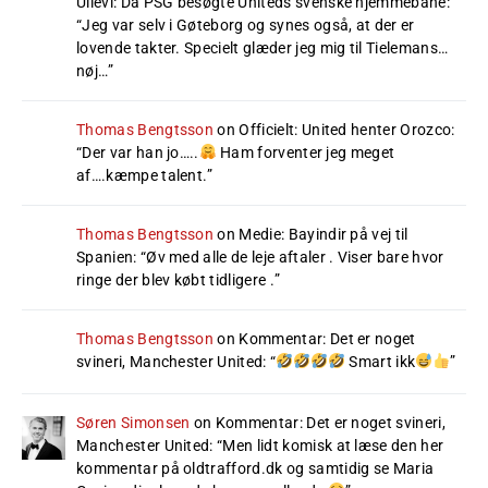
Ullevi: Da PSG besøgte Uniteds svenske hjemmebane
:
“
Jeg var selv i Gøteborg og synes også, at der er
lovende takter. Specielt glæder jeg mig til Tielemans…
nøj…
”
Thomas Bengtsson
on
Officielt: United henter Orozco
:
“
Der var han jo…..
Ham forventer jeg meget
af….kæmpe talent.
”
Thomas Bengtsson
on
Medie: Bayindir på vej til
Spanien
: “
Øv med alle de leje aftaler . Viser bare hvor
ringe der blev købt tidligere .
”
Thomas Bengtsson
on
Kommentar: Det er noget
svineri, Manchester United
: “
Smart ikk
”
Søren Simonsen
on
Kommentar: Det er noget svineri,
Manchester United
: “
Men lidt komisk at læse den her
kommentar på oldtrafford.dk og samtidig se Maria