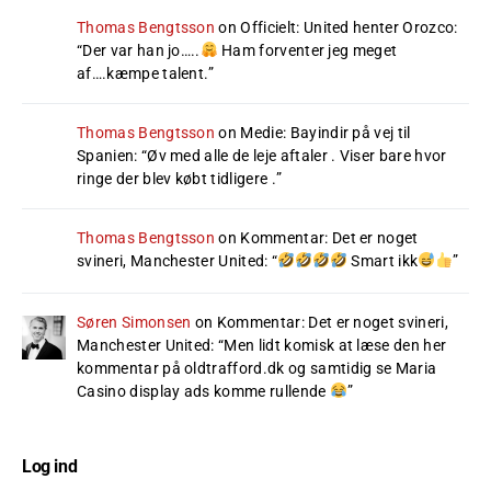
Thomas Bengtsson
on
Officielt: United henter Orozco
:
“
Der var han jo…..
Ham forventer jeg meget
af….kæmpe talent.
”
Thomas Bengtsson
on
Medie: Bayindir på vej til
Spanien
: “
Øv med alle de leje aftaler . Viser bare hvor
ringe der blev købt tidligere .
”
Thomas Bengtsson
on
Kommentar: Det er noget
svineri, Manchester United
: “
Smart ikk
”
Søren Simonsen
on
Kommentar: Det er noget svineri,
Manchester United
: “
Men lidt komisk at læse den her
kommentar på oldtrafford.dk og samtidig se Maria
Casino display ads komme rullende
”
Log ind