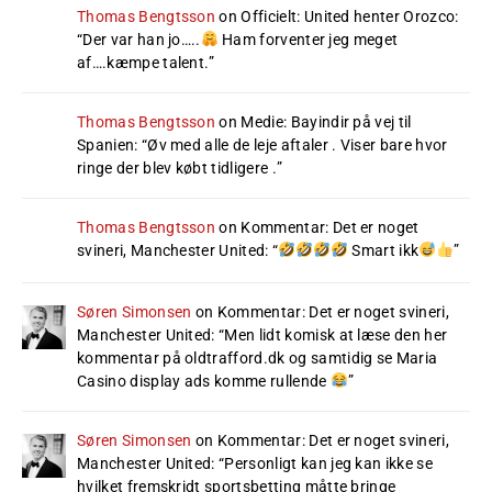
Thomas Bengtsson
on
Officielt: United henter Orozco
:
“
Der var han jo…..
Ham forventer jeg meget
af….kæmpe talent.
”
Thomas Bengtsson
on
Medie: Bayindir på vej til
Spanien
: “
Øv med alle de leje aftaler . Viser bare hvor
ringe der blev købt tidligere .
”
Thomas Bengtsson
on
Kommentar: Det er noget
svineri, Manchester United
: “
Smart ikk
”
Søren Simonsen
on
Kommentar: Det er noget svineri,
Manchester United
: “
Men lidt komisk at læse den her
kommentar på oldtrafford.dk og samtidig se Maria
Casino display ads komme rullende
”
Søren Simonsen
on
Kommentar: Det er noget svineri,
Manchester United
: “
Personligt kan jeg kan ikke se
hvilket fremskridt sportsbetting måtte bringe