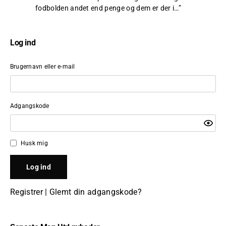
fodbolden andet end penge og dem er der i…
”
Log ind
Brugernavn eller e-mail
Adgangskode
Husk mig
Registrer
|
Glemt din adgangskode?