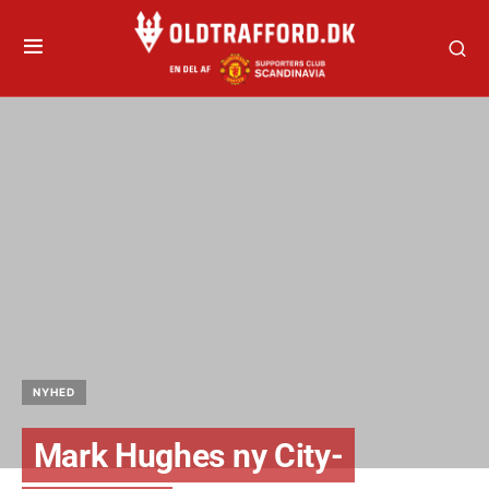
NYHED
Mark Hughes ny City-