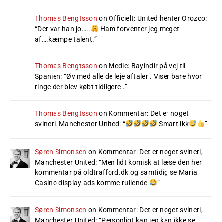
Thomas Bengtsson
on
Officielt: United henter Orozco
:
“
Der var han jo…..
Ham forventer jeg meget
af….kæmpe talent.
”
Thomas Bengtsson
on
Medie: Bayindir på vej til
Spanien
: “
Øv med alle de leje aftaler . Viser bare hvor
ringe der blev købt tidligere .
”
Thomas Bengtsson
on
Kommentar: Det er noget
svineri, Manchester United
: “
Smart ikk
”
Søren Simonsen
on
Kommentar: Det er noget svineri,
Manchester United
: “
Men lidt komisk at læse den her
kommentar på oldtrafford.dk og samtidig se Maria
Casino display ads komme rullende
”
Søren Simonsen
on
Kommentar: Det er noget svineri,
Manchester United
: “
Personligt kan jeg kan ikke se