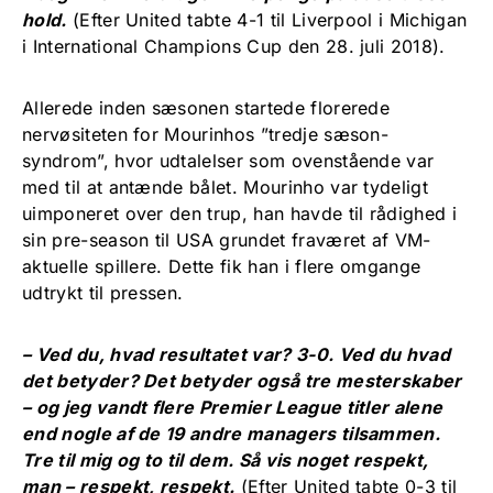
hold.
(Efter United tabte 4-1 til Liverpool i Michigan
i International Champions Cup den 28. juli 2018).
Allerede inden sæsonen startede florerede
nervøsiteten for Mourinhos ”tredje sæson-
syndrom”, hvor udtalelser som ovenstående var
med til at antænde bålet. Mourinho var tydeligt
uimponeret over den trup, han havde til rådighed i
sin pre-season til USA grundet fraværet af VM-
aktuelle spillere. Dette fik han i flere omgange
udtrykt til pressen.
– Ved du, hvad resultatet var? 3-0. Ved du hvad
det betyder? Det betyder også tre mesterskaber
– og jeg vandt flere Premier League titler alene
end nogle af de 19 andre managers tilsammen.
Tre til mig og to til dem. Så vis noget respekt,
man – respekt, respekt.
(Efter United tabte 0-3 til