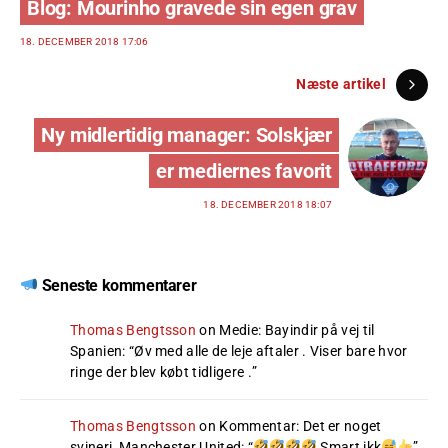
Blog: Mourinho gravede sin egen grav
18. DECEMBER 2018 17:06
Næste artikel
Ny midlertidig manager: Solskjær
er mediernes favorit
18. DECEMBER 2018 18:07
Seneste kommentarer
Thomas Bengtsson
on
Medie: Bayindir på vej til
Spanien
: “
Øv med alle de leje aftaler . Viser bare hvor
ringe der blev købt tidligere .
”
Thomas Bengtsson
on
Kommentar: Det er noget
svineri, Manchester United
: “
Smart ikk
”