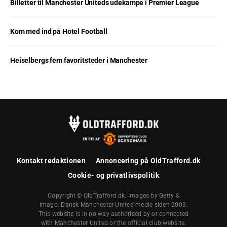
Billetter til Manchester Uniteds udekampe i Premier League
Kom med ind på Hotel Football
Heiselbergs fem favoritsteder i Manchester
Kontakt redaktionen
Annoncering på OldTrafford.dk
Cookie- og privatlivspolitik
Copyright © OldTrafford.dk. Images by Getty &
Imago. Dansk Manchester United medie siden 2003.
This website is in no way authorised by or connected
with Manchester United or the official club website.