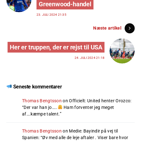
Greenwood-handel
23. JULI 2024 21:35
Næste artikel
Her er truppen, der er rejst til USA
24. JULI 2024 21:18
Seneste kommentarer
Thomas Bengtsson
on
Officielt: United henter Orozco
:
“
Der var han jo…..
Ham forventer jeg meget
af….kæmpe talent.
”
Thomas Bengtsson
on
Medie: Bayindir på vej til
Spanien
: “
Øv med alle de leje aftaler . Viser bare hvor