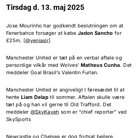
Tirsdag d. 13. maj 2025
Jose Mourinho har godkendt beslutningen om at
Fenerbahce forsøger at købe
Jadon Sancho
for
£25m. [
@yeniasir
]
Manchester United er tæt på en verbal aftale og
personlige vilkår med Wolves’
Matheus Cunha
. Det
meddeler Goal Brasil’s Valentin Furlan.
Manchester United er angiveligt I føresædet til at
hente
Liam Delap
til sommer. Aftalen skulle være
tæt på og han vil gerne til Old Trafford. Det
meddeler
@SkyKaveh
som er “chief reporter” ved
SkySports
Newcastle og Chelsea er dog fortsat bejlere.