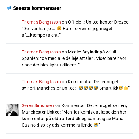
Seneste kommentarer
Thomas Bengtsson
on
Officielt: United henter Orozco
:
“
Der var han jo…..
Ham forventer jeg meget
af….kæmpe talent.
”
Thomas Bengtsson
on
Medie: Bayindir på vej til
Spanien
: “
Øv med alle de leje aftaler . Viser bare hvor
ringe der blev købt tidligere .
”
Thomas Bengtsson
on
Kommentar: Det er noget
svineri, Manchester United
: “
Smart ikk
”
Søren Simonsen
on
Kommentar: Det er noget svineri,
Manchester United
: “
Men lidt komisk at læse den her
kommentar på oldtrafford.dk og samtidig se Maria
Casino display ads komme rullende
”