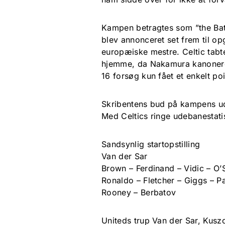
Kampen betragtes som ”the Battl
blev annonceret set frem til o
europæiske mestre. Celtic tab
hjemme, da Nakamura kanonerede
16 forsøg kun fået et enkelt p
Skribentens bud på kampens u
Med Celtics ringe udebanestati
Sandsynlig startopstilling
Van der Sar
Brown – Ferdinand – Vidic – O’
Ronaldo – Fletcher – Giggs – P
Rooney – Berbatov
Uniteds trup Van der Sar, Kuszc