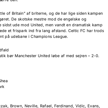
e of Britain” af briterne, og de har lige siden kampen
pgøret. De skotske mestre mod de engelske og
te sidst ude mod United, men vandt en dramatisk kamp
 et frispark ind fra lang afstand. Celtic FC har trods
oint på udebane i Champions League.
dfald
stik bør Manchester United løbe af med sejren – 2-0.
Shea
ark
zak, Brown, Neville, Rafael, Ferdinand, Vidic, Evans,