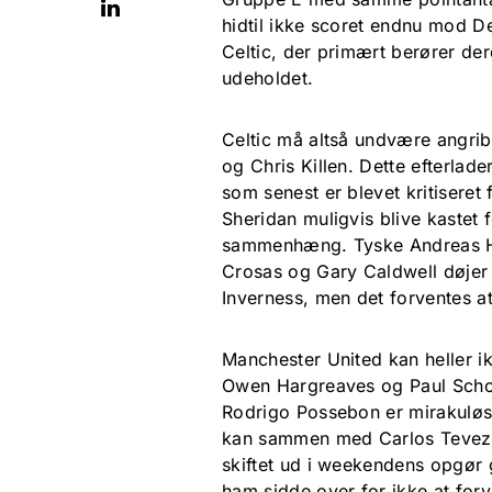
hidtil ikke scoret endnu mod D
Celtic, der primært berører der
udeholdet.
Celtic må altså undvære angri
og Chris Killen. Dette efterla
som senest er blevet kritiseret
Sheridan muligvis blive kastet
sammenhæng. Tyske Andreas Hi
Crosas og Gary Caldwell døj
Inverness, men det forventes at 
Manchester United kan heller ik
Owen Hargreaves og Paul Schole
Rodrigo Possebon er mirakuløst
kan sammen med Carlos Tevez,
skiftet ud i weekendens opgør 
ham sidde over for ikke at for