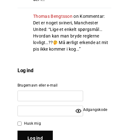
Thomas Bengtsson
on
Kommentar:
Det er noget svineri, Manchester
United
: “
Lige et enkelt spørgsmål…
Hvordan kan man bryde reglerne
lovligt…??
Må ærligt erkende at mit
pis ikke kommer i kog…
”
Log ind
Brugernavn eller e-mail
Adgangskode
Husk mig