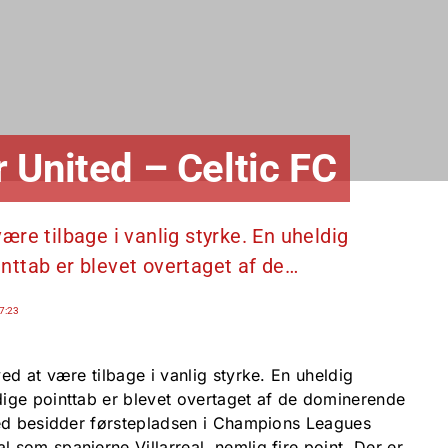
 United – Celtic FC
re tilbage i vanlig styrke. En uheldig
ttab er blevet overtaget af de…
7:23
d at være tilbage i vanlig styrke. En uheldig
ige pointtab er blevet overtaget af de dominerende
ted besidder førstepladsen i Champions Leagues
som spanierne Villarreal, nemlig fire point. Der er