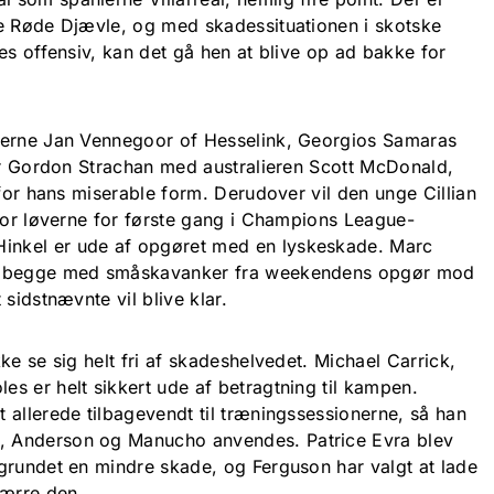
e Røde Djævle, og med skadessituationen i skotske
es offensiv, kan det gå hen at blive op ad bakke for
berne Jan Vennegoor of Hesselink, Georgios Samaras
der Gordon Strachan med australieren Scott McDonald,
 for hans miserable form. Derudover vil den unge Cillian
 for løverne for første gang i Champions League-
nkel er ude af opgøret med en lyskeskade. Marc
er begge med småskavanker fra weekendens opgør mod
sidstnævnte vil blive klar.
ke se sig helt fri af skadeshelvedet. Michael Carrick,
s er helt sikkert ude af betragtning til kampen.
 allerede tilbagevendt til træningssessionerne, så han
 Anderson og Manucho anvendes. Patrice Evra blev
grundet en mindre skade, og Ferguson har valgt at lade
værre den.