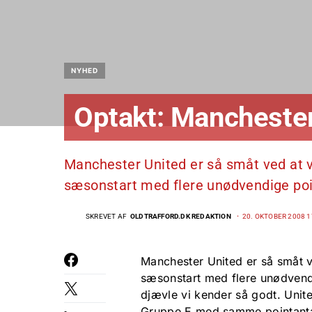
NYHED
Optakt: Manchester
Manchester United er så småt ved at væ
sæsonstart med flere unødvendige poin
SKREVET AF
OLDTRAFFORD.DK REDAKTION
20. OKTOBER 2008 1
Manchester United er så småt ve
sæsonstart med flere unødvend
djævle vi kender så godt. Uni
Gruppe E med samme pointantal 