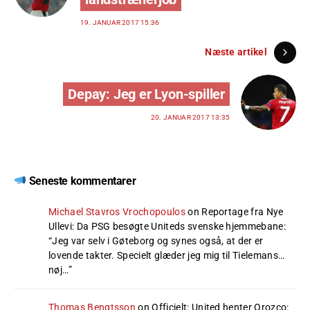
19. JANUAR 2017 15:36
Næste artikel
Depay: Jeg er Lyon-spiller
20. JANUAR 2017 13:35
Seneste kommentarer
Michael Stavros Vrochopoulos
on
Reportage fra Nye
Ullevi: Da PSG besøgte Uniteds svenske hjemmebane
:
“
Jeg var selv i Gøteborg og synes også, at der er
lovende takter. Specielt glæder jeg mig til Tielemans…
nøj…
”
Thomas Bengtsson
on
Officielt: United henter Orozco
: