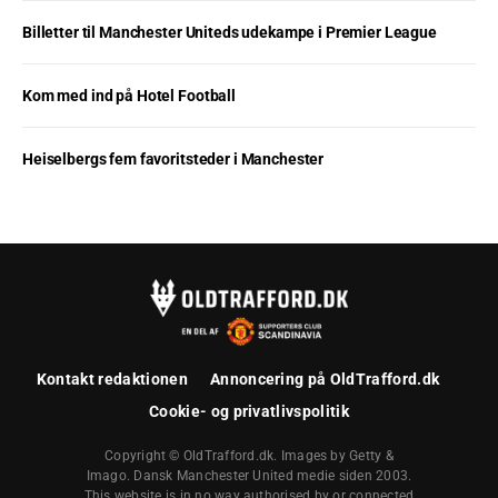
Billetter til Manchester Uniteds udekampe i Premier League
Kom med ind på Hotel Football
Heiselbergs fem favoritsteder i Manchester
Kontakt redaktionen
Annoncering på OldTrafford.dk
Cookie- og privatlivspolitik
Copyright © OldTrafford.dk. Images by Getty &
Imago. Dansk Manchester United medie siden 2003.
This website is in no way authorised by or connected