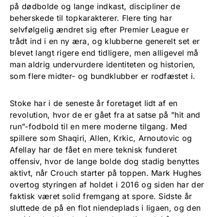
på dødbolde og lange indkast, discipliner de
beherskede til topkarakterer. Flere ting har
selvfølgelig ændret sig efter Premier League er
trådt ind i en ny æra, og klubberne generelt set er
blevet langt rigere end tidligere, men alligevel må
man aldrig undervurdere identiteten og historien,
som flere midter- og bundklubber er rodfæstet i.
Stoke har i de seneste år foretaget lidt af en
revolution, hvor de er gået fra at satse på ”hit and
run”-fodbold til en mere moderne tilgang. Med
spillere som Shaqiri, Allen, Krkic, Arnoutovic og
Afellay har de fået en mere teknisk funderet
offensiv, hvor de lange bolde dog stadig benyttes
aktivt, når Crouch starter på toppen. Mark Hughes
overtog styringen af holdet i 2016 og siden har der
faktisk været solid fremgang at spore. Sidste år
sluttede de på en flot niendeplads i ligaen, og den