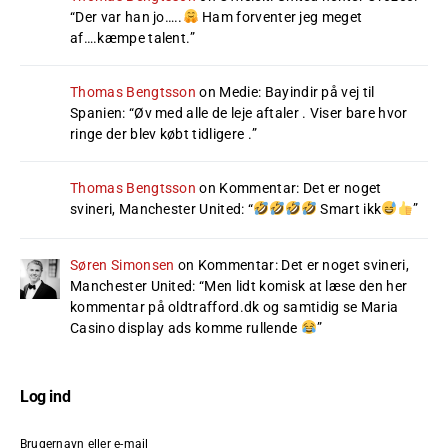
“
Der var han jo…..
Ham forventer jeg meget
af….kæmpe talent.
”
Thomas Bengtsson
on
Medie: Bayindir på vej til
Spanien
: “
Øv med alle de leje aftaler . Viser bare hvor
ringe der blev købt tidligere .
”
Thomas Bengtsson
on
Kommentar: Det er noget
svineri, Manchester United
: “
Smart ikk
”
Søren Simonsen
on
Kommentar: Det er noget svineri,
Manchester United
: “
Men lidt komisk at læse den her
kommentar på oldtrafford.dk og samtidig se Maria
Casino display ads komme rullende
”
Log ind
Brugernavn eller e-mail