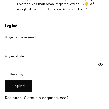
Hvordan kan man bryde reglerne lovligt…??
Må
ærligt erkende at mit pis ikke kommer i kog…
”
Log ind
Brugernavn eller e-mail
Adgangskode
Husk mig
Registrer
|
Glemt din adgangskode?