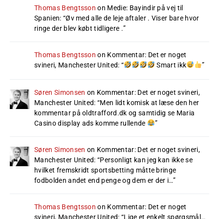
Thomas Bengtsson
on
Medie: Bayindir på vej til
Spanien
: “
Øv med alle de leje aftaler . Viser bare hvor
ringe der blev købt tidligere .
”
Thomas Bengtsson
on
Kommentar: Det er noget
svineri, Manchester United
: “
Smart ikk
”
Søren Simonsen
on
Kommentar: Det er noget svineri,
Manchester United
: “
Men lidt komisk at læse den her
kommentar på oldtrafford.dk og samtidig se Maria
Casino display ads komme rullende
”
Søren Simonsen
on
Kommentar: Det er noget svineri,
Manchester United
: “
Personligt kan jeg kan ikke se
hvilket fremskridt sportsbetting måtte bringe
fodbolden andet end penge og dem er der i…
”
Thomas Bengtsson
on
Kommentar: Det er noget
svineri, Manchester United
: “
Lige et enkelt spørgsmål…